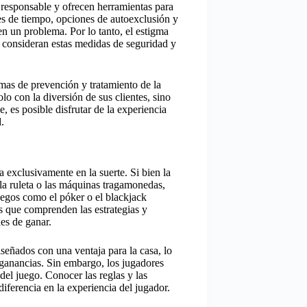
 responsable y ofrecen herramientas para
tes de tiempo, opciones de autoexclusión y
en un problema. Por lo tanto, el estigma
e consideran estas medidas de seguridad y
mas de prevención y tratamiento de la
o con la diversión de sus clientes, sino
 es posible disfrutar de la experiencia
.
 exclusivamente en la suerte. Si bien la
la ruleta o las máquinas tragamonedas,
uegos como el póker o el blackjack
s que comprenden las estrategias y
es de ganar.
señados con una ventaja para la casa, lo
 ganancias. Sin embargo, los jugadores
el juego. Conocer las reglas y las
iferencia en la experiencia del jugador.