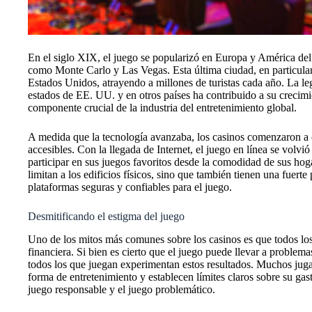
En el siglo XIX, el juego se popularizó en Europa y América del
como Monte Carlo y Las Vegas. Esta última ciudad, en particular,
Estados Unidos, atrayendo a millones de turistas cada año. La leg
estados de EE. UU. y en otros países ha contribuido a su crecim
componente crucial de la industria del entretenimiento global.
A medida que la tecnología avanzaba, los casinos comenzaron a o
accesibles. Con la llegada de Internet, el juego en línea se volvi
participar en sus juegos favoritos desde la comodidad de sus hoga
limitan a los edificios físicos, sino que también tienen una fuert
plataformas seguras y confiables para el juego.
Desmitificando el estigma del juego
Uno de los mitos más comunes sobre los casinos es que todos los
financiera. Si bien es cierto que el juego puede llevar a problem
todos los que juegan experimentan estos resultados. Muchos juga
forma de entretenimiento y establecen límites claros sobre su gast
juego responsable y el juego problemático.