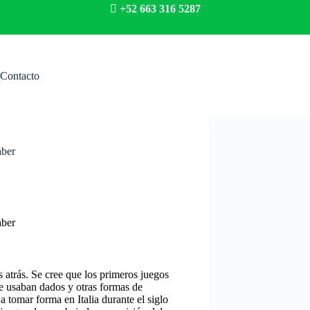
+52 663 316 5287
Contacto
aber
aber
s atrás. Se cree que los primeros juegos
se usaban dados y otras formas de
tomar forma en Italia durante el siglo