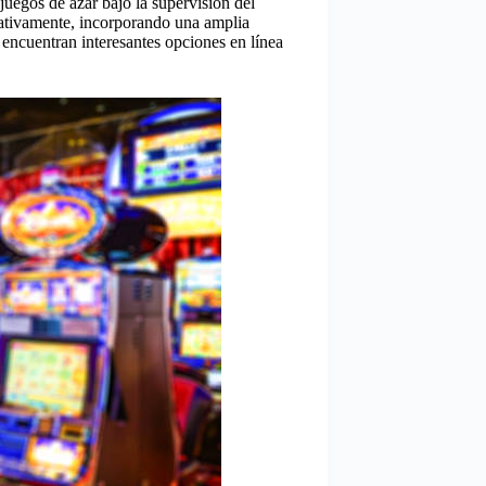
juegos de azar bajo la supervisión del
cativamente, incorporando una amplia
encuentran interesantes opciones en línea